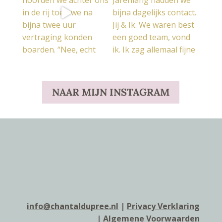
NAAR MIJN INSTAGRAM
info@chantaldupree.nl
|
Privacy Verklaring
|
Algemene Voorwaarden