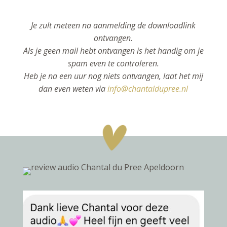
e
C
a
Je zult meteen na aanmelding de downloadlink
m
ontvangen.
p
Als je geen mail hebt ontvangen is het handig om je
a
i
spam even te controleren.
g
Heb je na een uur nog niets ontvangen, laat het mij
n
dan even weten via
info@chantaldupree.nl